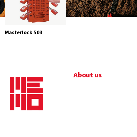
Masterlock 503
About us
Bedrijfsbrochure
Nieuws
Downloads
Vacatures
Algemene
Maaskade 20, 5347 KD
voorwaarden
Oss