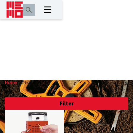
324 mm
Home
/
324 mm
Filter