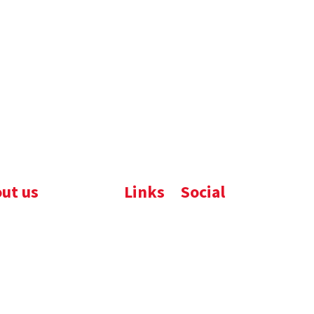
ut us
Links
Social
ijfsbrochure
Komelon
LinkedIn
uws
Nedo
nloads
atures
emene voorwaarden