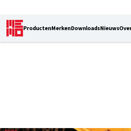
Producten
Merken
Downloads
Nieuws
Over
95 mm
Home
/
95 mm