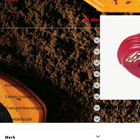
Filter
Wis alles
Meetgereedschappen
Lasergereedschappen
Hangsloten
Messen en zagen
Profielcilinders
Safety Solutions
Masterlock 483
Transportbeveiliging
Kabeldetectie
Merk