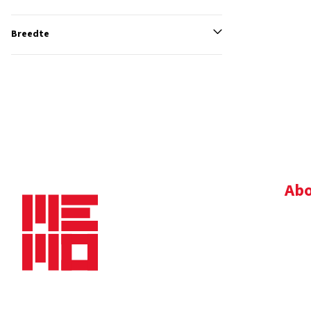
Breedte
Abo
Bedr
Nie
Dow
Vac
Alg
Maaskade 20, 5347 KD Oss