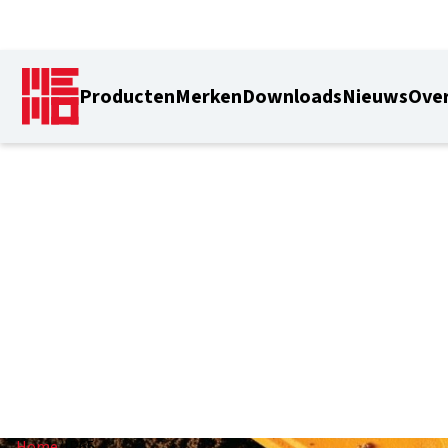
Producten
Merken
Downloads
Nieuws
Over
IP65
Home
/
IP65