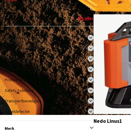
Filter
Wis alles
Meetgereedschappen
Lasergereedschappen
Hangsloten
Messen en zagen
Profielcilinders
Safety Solutions
Transportbeveiliging
Kabeldetectie
Nedo Linus1
Merk