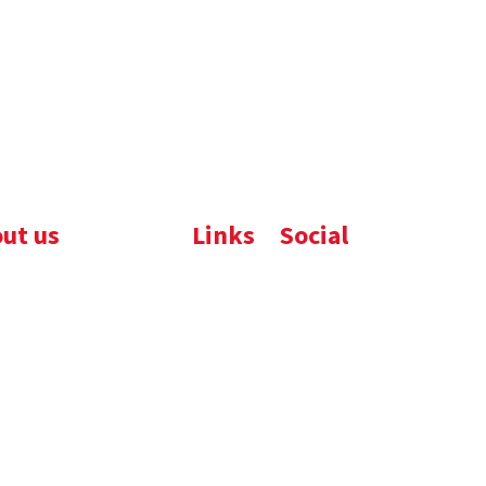
ut us
Links
Social
ijfsbrochure
Komelon
LinkedIn
uws
Nedo
nloads
atures
emene voorwaarden