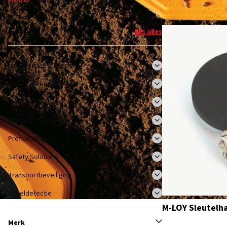
Filter
Wis alles
Meetgereedschappen
Lasergereedschappen
Hangsloten
Messen en zagen
Profielcilinders
Safety Solutions
Transportbeveiliging
Kabeldetectie
M-LOY Sleutel
Merk