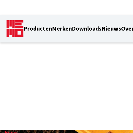
Producten
Merken
Downloads
Nieuws
Over
100 cm
Home
/
100 cm