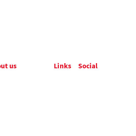
ut us
Links
Social
ijfsbrochure
Komelon
LinkedIn
uws
Nedo
nloads
atures
emene voorwaarden