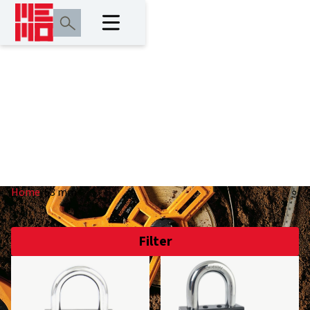
63 mm
Home
/
63 mm
Filter