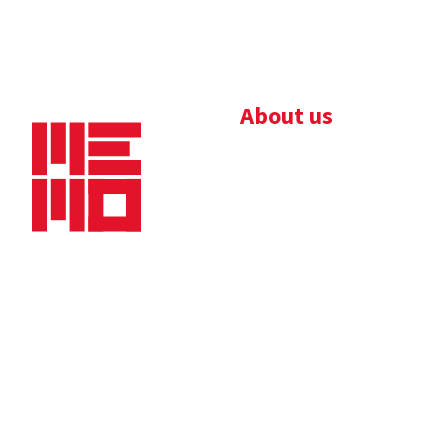
About us
Bedrijfsbrochure
Nieuws
Downloads
Vacatures
Algemene
Maaskade 20, 5347 KD
voorwaarden
Oss
Tel.
+31 (0)412 632 032
E-mail
info@memo-oss.nl
K.v.K.: 16082740