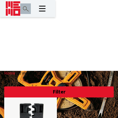
78 mm
Home
/
78 mm
Filter