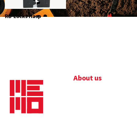
RB-Locks Hasp
About us
Bedrijfsbrochure
Nieuws
Downloads
Vacatures
Algemene
Maaskade 20, 5347 KD