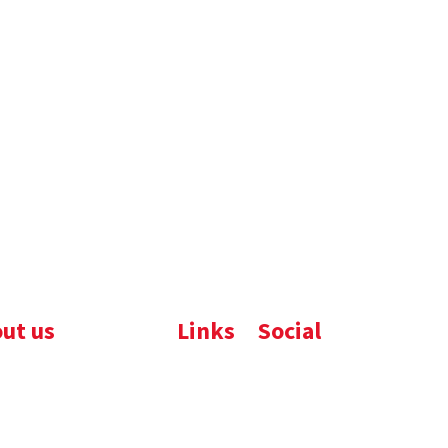
ut us
Links
Social
ijfsbrochure
Komelon
LinkedIn
uws
Nedo
nloads