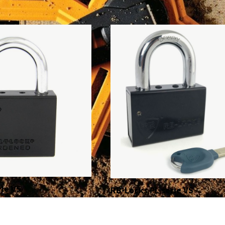
rie VS
RB-Locks PL serie VS