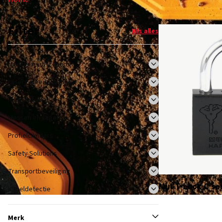
Filter
Wis alles
Meetgereedschappen
Lasergereedschappen
Hangsloten
Messen en zagen
Profielcilinders
Safety Solutions
Transportbeveiliging
Mul-T-Lock C se
Kabeldetectie
Merk