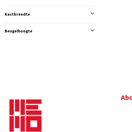
Kastbreedte
Beugelhoogte
Abo
Bedr
Nie
Dow