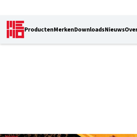
Producten
Merken
Downloads
Nieuws
Over
92 mm
Home
/
92 mm