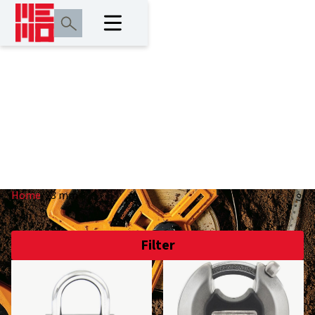
23 mm
Home
/
23 mm
Filter