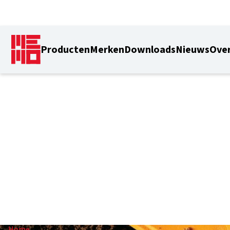
Producten
Merken
Downloads
Nieuws
Over
24 mm
Home
/
24 mm