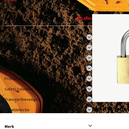
Filter
Wis alles
Meetgereedschappen
Lasergereedschappen
Hangsloten
Messen en zagen
Profielcilinders
Safety Solutions
Transportbeveiliging
Signal BL serie 
Kabeldetectie
Merk