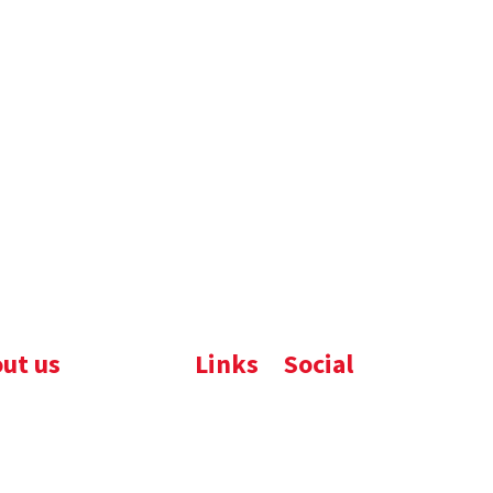
ut us
Links
Social
ijfsbrochure
Komelon
LinkedIn
uws
Nedo
nloads