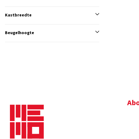
Kastbreedte
Beugelhoogte
Abo
Bedr
Nie
Dow