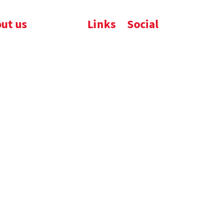
ut us
Links
Social
ijfsbrochure
Komelon
LinkedIn
uws
Nedo
nloads
atures
emene voorwaarden