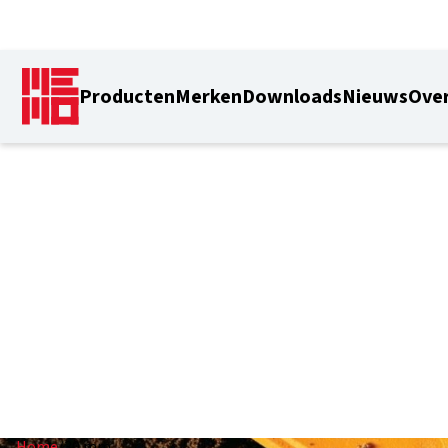
Producten
Merken
Downloads
Nieuws
Over
30 mm
Home
/
30 mm