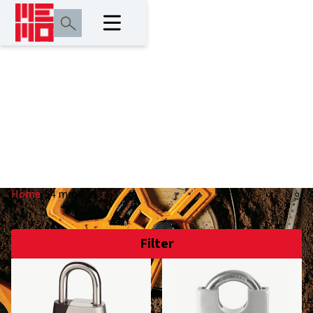
54 mm
Home
/
54 mm
Filter