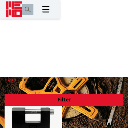
67 mm
Home
/
67 mm
Filter