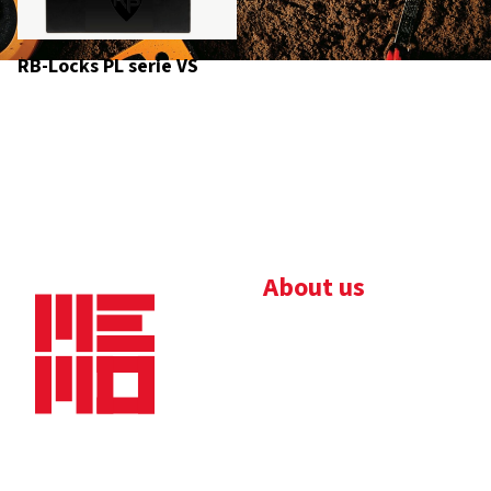
RB-Locks PL serie VS
About us
Bedrijfsbrochure
Nieuws
Downloads
Vacatures
Algemene
Maaskade 20, 5347 KD