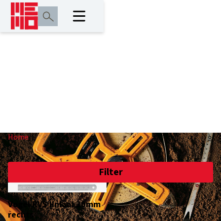
I
Home
/
I
Filter
Vogel RVS liniaal 30mm
rechts