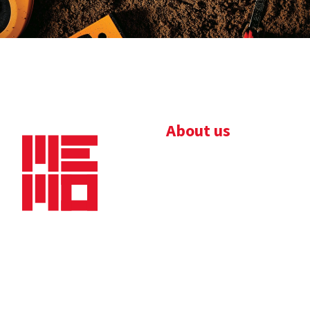
About us
Bedrijfsbrochure
Nieuws
Downloads
Vacatures
Algemene
Maaskade 20, 5347 KD
voorwaarden
Oss
Tel.
+31 (0)412 632 032