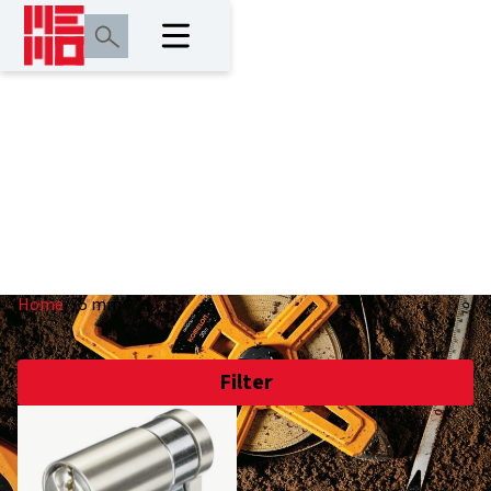
75 mm
Home
/
75 mm
Filter