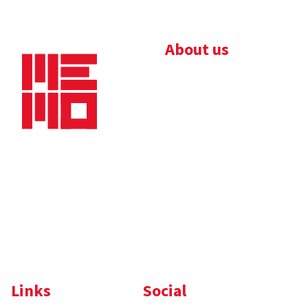
About us
Bedrijfsbrochure
Nieuws
Downloads
Vacatures
Algemene
Maaskade 20, 5347 KD
voorwaarden
Oss
Tel.
+31 (0)412 632 032
E-mail
info@memo-oss.nl
K.v.K.: 16082740
Links
Social