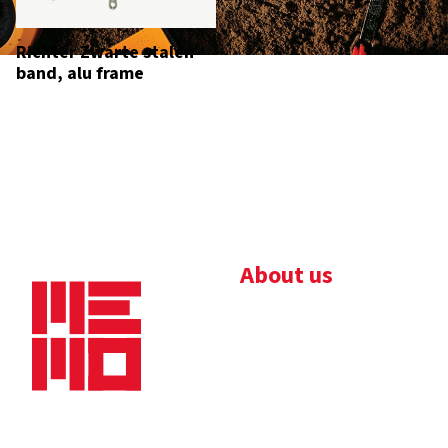
Richter Zwarte stalen
band, alu frame
About us
Bedrijfsbrochure
Nieuws
Downloads
Vacatures
Algemene