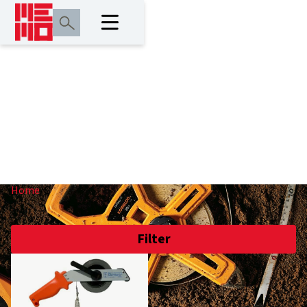
C
Home
/
C
Filter