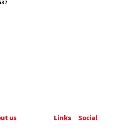
637
ut us
Links
Social
ijfsbrochure
Komelon
LinkedIn