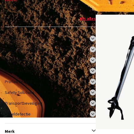
Filter
Wis alles
Meetgereedschappen
Lasergereedschappen
Hangsloten
Messen en zagen
Profielcilinders
Safety Solutions
Transportbeveiliging
Kabeldetectie
Merk