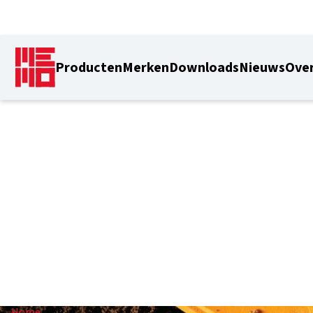
Producten
Merken
Downloads
Nieuws
Over
1.49 m
Home
/
1.49 m