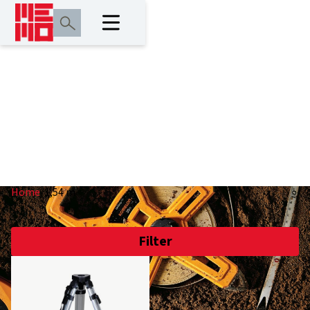
1,54 m
Home
/
1,54 m
Filter