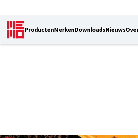
Producten
Merken
Downloads
Nieuws
Over
1,65 m
Home
/
1,65 m