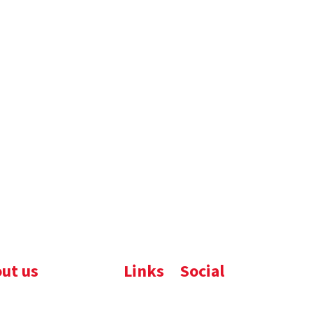
ut us
Links
Social
ijfsbrochure
Komelon
LinkedIn