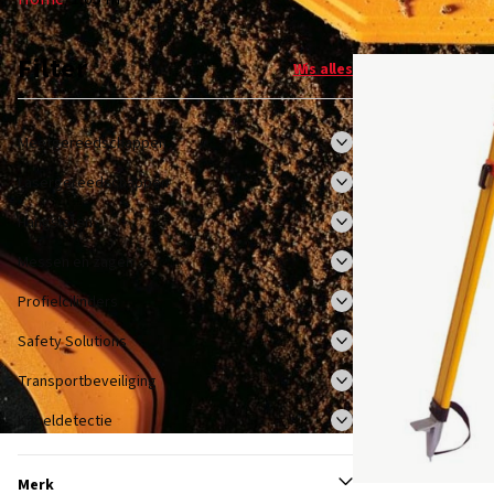
Filter
Wis alles
Meetgereedschappen
Lasergereedschappen
Hangsloten
Messen en zagen
Profielcilinders
Safety Solutions
Transportbeveiliging
Kabeldetectie
Merk