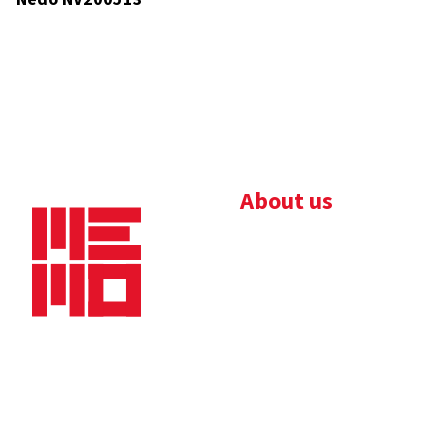
About us
Bedrijfsbrochure
Nieuws
Downloads
Vacatures
Algemene
Maaskade 20, 5347 KD
voorwaarden
Oss
Tel.
+31 (0)412 632 032