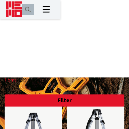
1,69 m
Home
/
1,69 m
Filter