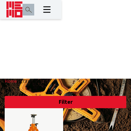
1,73 m
Home
/
1,73 m
Filter