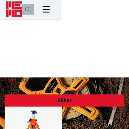
2,02 m
Home
/
2,02 m
Filter