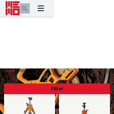
3,05 m
Home
/
3,05 m
Filter