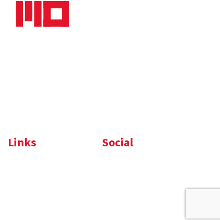
Nieuws
Downloads
Vacatures
Algemene
Maaskade 20, 5347 KD
voorwaarden
Oss
Tel.
+31 (0)412 632 032
E-mail
info@memo-oss.nl
K.v.K.: 16082740
Links
Social
Komelon
LinkedIn
Nedo