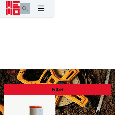
0,60-3,04 m
Home
/
0,60-3,04 m
Filter