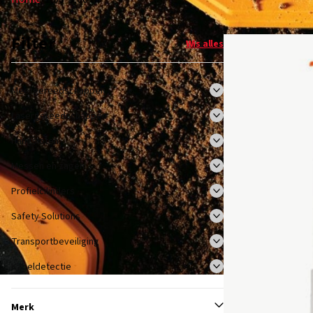
Filter
Wis alles
Meetgereedschappen
Lasergereedschappen
Hangsloten
Messen en zagen
Profielcilinders
Safety Solutions
Transportbeveiliging
Kabeldetectie
Merk