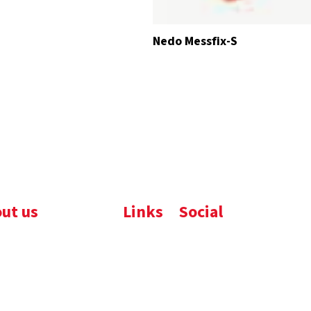
Nedo Messfix-S
ut us
Links
Social
ijfsbrochure
Komelon
LinkedIn
uws
Nedo
nloads
atures