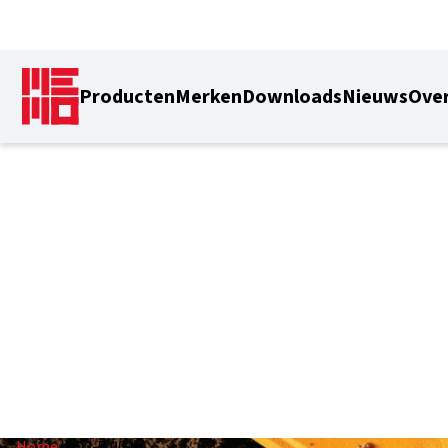
Producten
Merken
Downloads
Nieuws
Over
1,03-5,00 m
Home
/
1,03-5,00 m