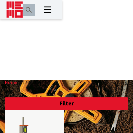
1,17-5,10 m
Home
/
1,17-5,10 m
Filter