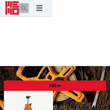
0,73 m
Home
/
0,73 m
Filter