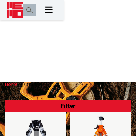
0,78 m
Home
/
0,78 m
Filter