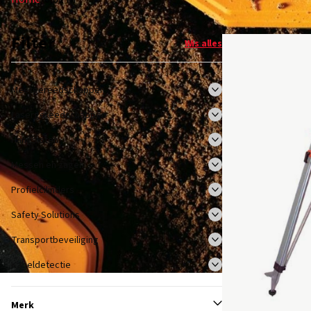
Filter
Wis alles
Meetgereedschappen
Lasergereedschappen
Hangsloten
Messen en zagen
Profielcilinders
Safety Solutions
Transportbeveiliging
Kabeldetectie
Merk