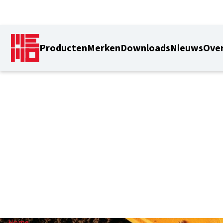
Producten
Merken
Downloads
Nieuws
Over
0,81 m
Home
/
0,81 m