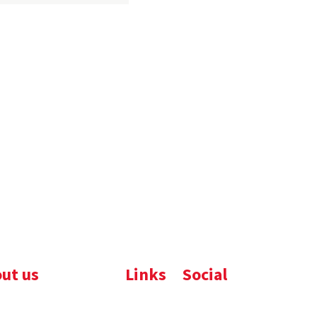
ut us
Links
Social
ijfsbrochure
Komelon
LinkedIn