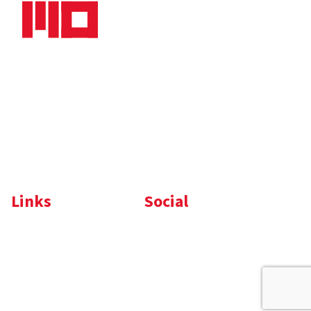
Nieuws
Downloads
Vacatures
Algemene
Maaskade 20, 5347 KD
voorwaarden
Oss
Tel.
+31 (0)412 632 032
E-mail
info@memo-oss.nl
K.v.K.: 16082740
Links
Social
Komelon
LinkedIn
Nedo