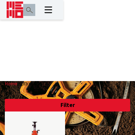
0,85 m
Home
/
0,85 m
Filter