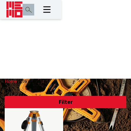
1,06 m
Home
/
1,06 m
Filter