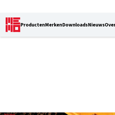
Producten
Merken
Downloads
Nieuws
Over
1,73 m
Home
/
1,73 m