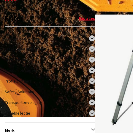
Filter
Wis alles
Meetgereedschappen
Lasergereedschappen
Hangsloten
Messen en zagen
Profielcilinders
Safety Solutions
Transportbeveiliging
Kabeldetectie
Merk