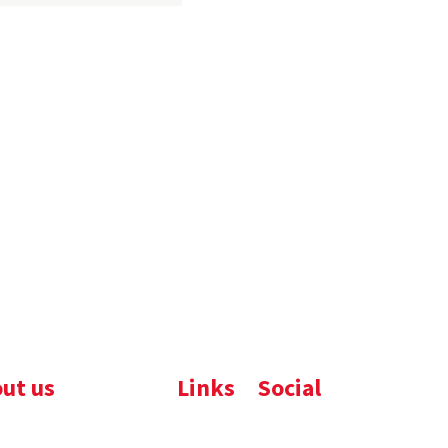
ut us
Links
Social
ijfsbrochure
Komelon
LinkedIn