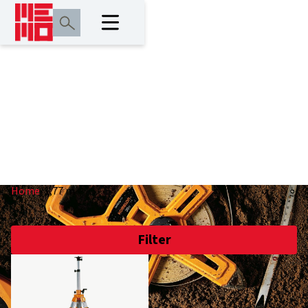
1,77 m
Home
/
1,77 m
Filter