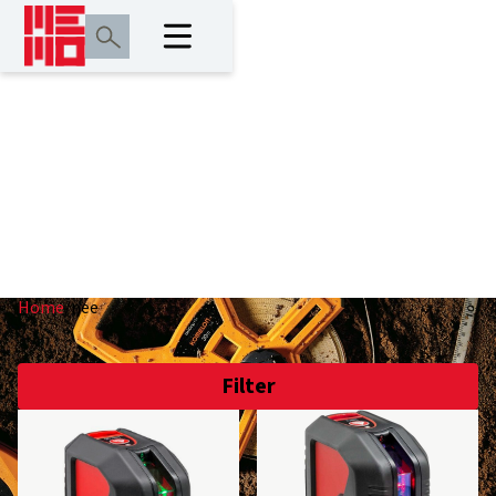
nee
Home
/
nee
Filter