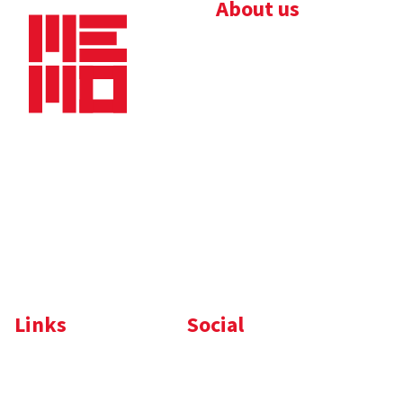
About us
Bedrijfsbrochure
Nieuws
Downloads
Vacatures
Algemene
Maaskade 20, 5347 KD
voorwaarden
Oss
Tel.
+31 (0)412 632 032
E-mail
info@memo-oss.nl
K.v.K.: 16082740
Links
Social
Komelon
LinkedIn
Nedo