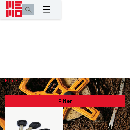
006
Home
/
006
Filter