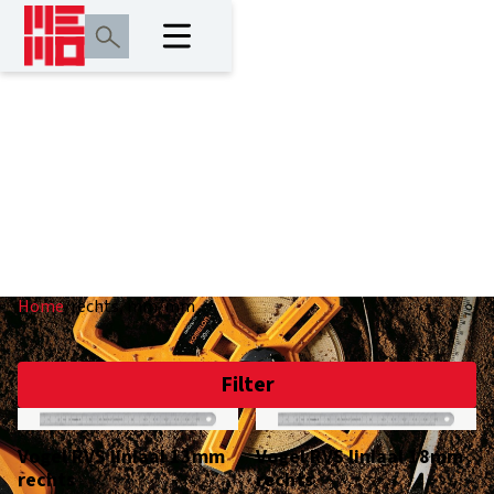
rechts, mm/mm
Home
/
rechts, mm/mm
Filter
Vogel RVS liniaal 13mm
Vogel RVS liniaal 18mm
rechts
rechts