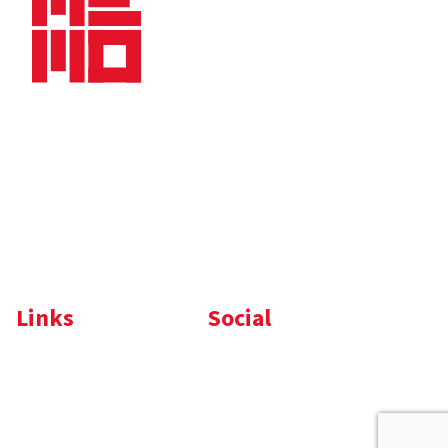
Bedrijfsbrochure
Nieuws
Downloads
Vacatures
Algemene
Maaskade 20, 5347 KD
voorwaarden
Oss
Tel.
+31 (0)412 632 032
E-mail
info@memo-oss.nl
K.v.K.: 16082740
Links
Social
Komelon
LinkedIn
Nedo