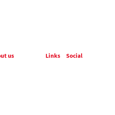
ut us
Links
Social
ijfsbrochure
Komelon
LinkedIn
uws
Nedo
nloads
atures
emene voorwaarden