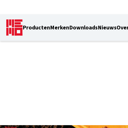
Producten
Merken
Downloads
Nieuws
Over
300 mm
Home
/
300 mm