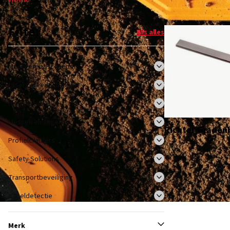
Filter
Wis alles
Meetgereedschappen
Lasergereedschappen
Hangsloten
Messen en zagen
Richter Graden
Profielcilinders
Safety Solutions
Transportbeveiliging
Kabeldetectie
Merk