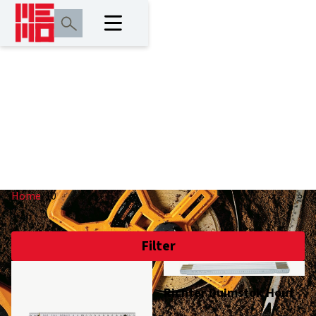
10
Home
/
10
Filter
Richter Duimstok Hout