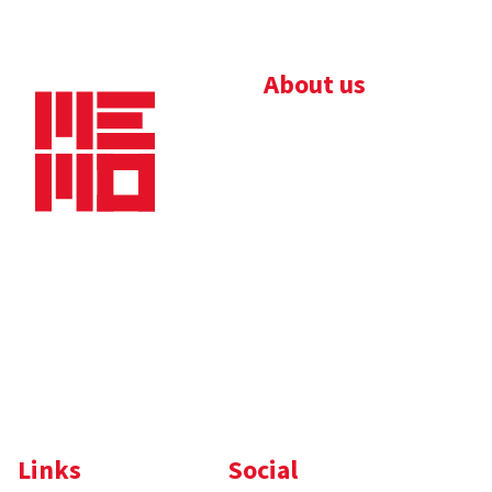
About us
Bedrijfsbrochure
Nieuws
Downloads
Vacatures
Algemene
Maaskade 20, 5347 KD
voorwaarden
Oss
Tel.
+31 (0)412 632 032
E-mail
info@memo-oss.nl
K.v.K.: 16082740
Links
Social