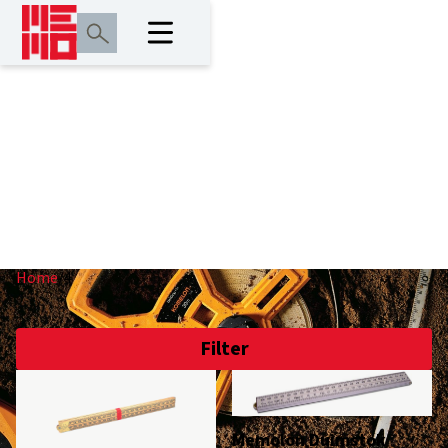
4
Home
/
4
Filter
Memolon Duimstok