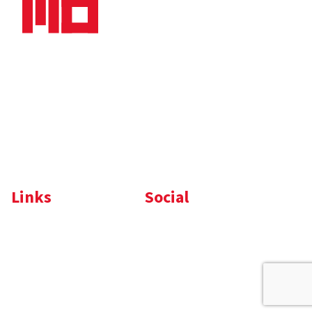
Nieuws
Downloads
Vacatures
Algemene
Maaskade 20, 5347 KD
voorwaarden
Oss
Tel.
+31 (0)412 632 032
E-mail
info@memo-oss.nl
K.v.K.: 16082740
Links
Social
Komelon
LinkedIn
Nedo