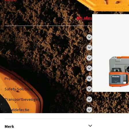
Filter
Wis alles
Meetgereedschappen
Lasergereedschappen
Hangsloten
Messen en zagen
Profielcilinders
Safety Solutions
Nedo Sirius1 H
Transportbeveiliging
Kabeldetectie
Merk