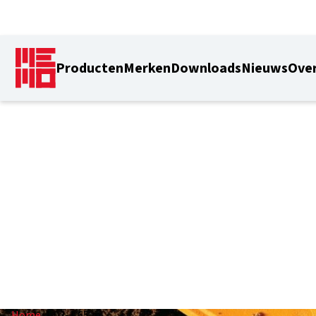
Producten
Merken
Downloads
Nieuws
Over
1,02-1,65 m
Home
/
1,02-1,65 m