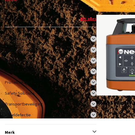
Filter
Wis alles
Meetgereedschappen
Lasergereedschappen
Hangsloten
Messen en zagen
Profielcilinders
Safety Solutions
Nedo Sirius HV 
Transportbeveiliging
Kabeldetectie
Merk