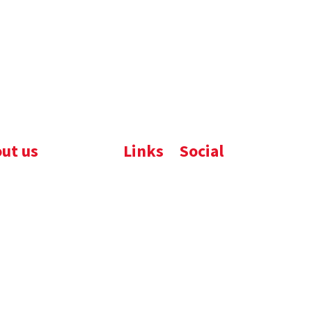
ut us
Links
Social
ijfsbrochure
Komelon
LinkedIn
uws
Nedo
nloads
atures
emene voorwaarden