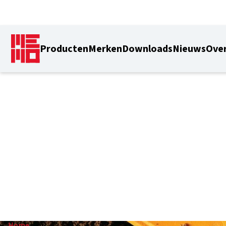
Producten
Merken
Downloads
Nieuws
Over
- m
Home
/
- m