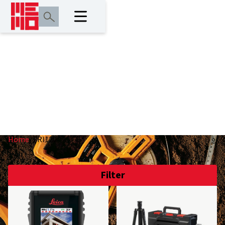
TRI120
Home
/
TRI120
Filter