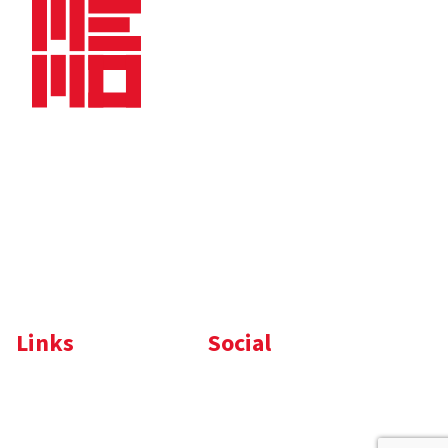
Bedrijfsbrochure
Nieuws
Downloads
Vacatures
Algemene
Maaskade 20, 5347 KD
voorwaarden
Oss
Tel.
+31 (0)412 632 032
E-mail
info@memo-oss.nl
K.v.K.: 16082740
Links
Social
Komelon
LinkedIn
Nedo