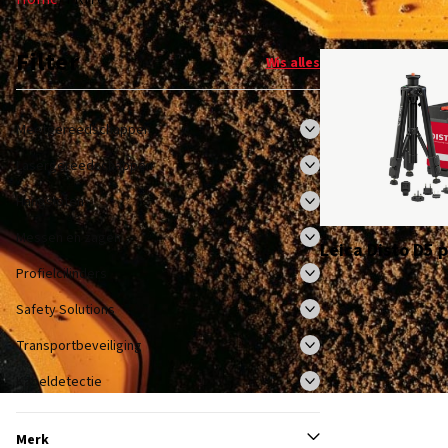
Filter
Wis alles
Meetgereedschappen
Lasergereedschappen
Hangsloten
Messen en zagen
Leica Disto D5 
Profielcilinders
Safety Solutions
Transportbeveiliging
Kabeldetectie
Merk