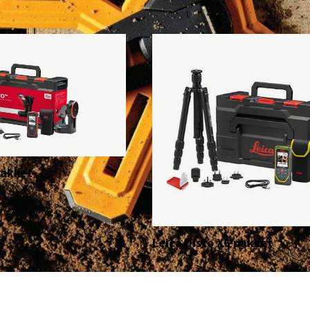
pakket
Leica Disto X6 pakket