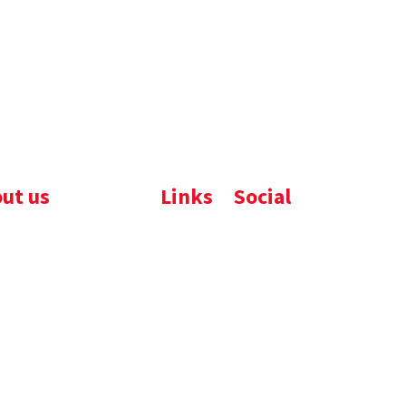
ut us
Links
Social
ijfsbrochure
Komelon
LinkedIn
uws
Nedo
nloads
atures
emene voorwaarden