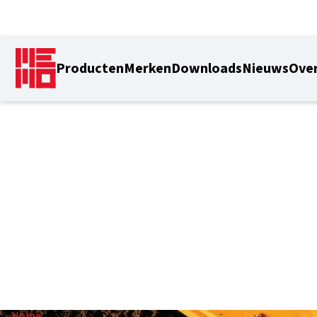
Producten
Merken
Downloads
Nieuws
Over
TRI70
Home
/
TRI70