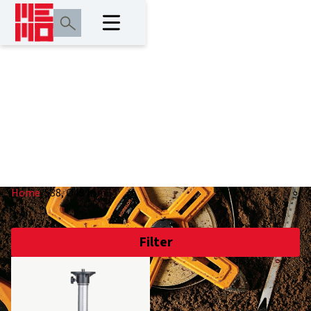
538, Ø45 mm
Home
/
538, Ø45 mm
Filter