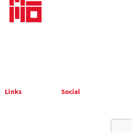
Bedrijfsbrochure
Nieuws
Downloads
Vacatures
Algemene
Maaskade 20, 5347 KD
voorwaarden
Oss
Tel.
+31 (0)412 632 032
E-mail
info@memo-oss.nl
K.v.K.: 16082740
Links
Social
Komelon
LinkedIn
Nedo