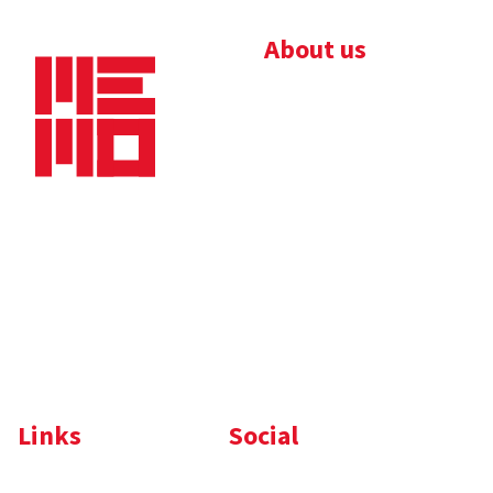
About us
Bedrijfsbrochure
Nieuws
Downloads
Vacatures
Algemene
Maaskade 20, 5347 KD
voorwaarden
Oss
Tel.
+31 (0)412 632 032
E-mail
info@memo-oss.nl
K.v.K.: 16082740
Links
Social
Komelon
LinkedIn