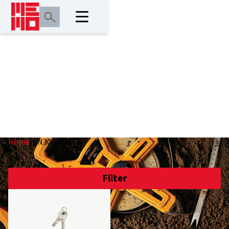
AN30/AN30GS
Home
/
AN30/AN30GS
Filter