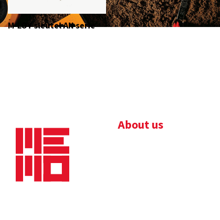
M-LOY sleutel AN serie
About us
Bedrijfsbrochure
Nieuws
Downloads
Vacatures
Algemene
Maaskade 20, 5347 KD