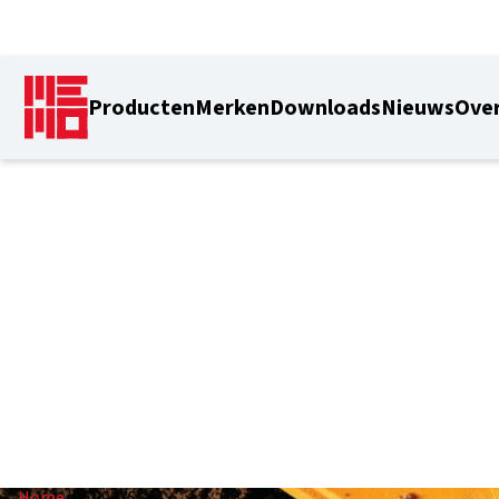
Producten
Merken
Downloads
Nieuws
Over
DC903XS
Home
/
DC903XS