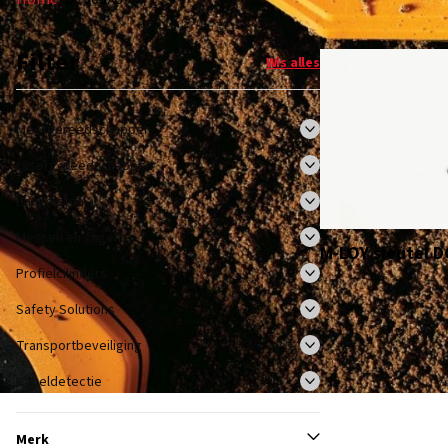
Filter
Wis alles
Meetgereedschappen
Lasergereedschappen
Hangsloten
Messen en zagen
M-LOY sleutel D
Profielcilinders
Safety Solutions
Transportbeveiliging
Kabeldetectie
Merk