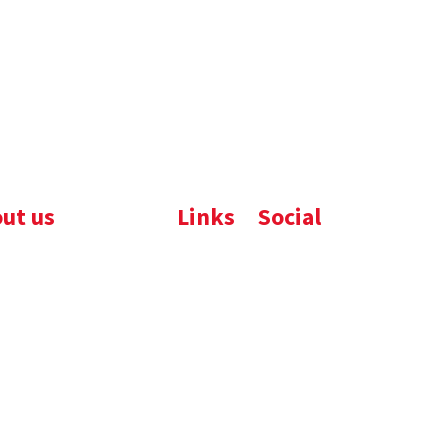
ut us
Links
Social
ijfsbrochure
Komelon
LinkedIn
uws
Nedo
nloads
atures
emene voorwaarden