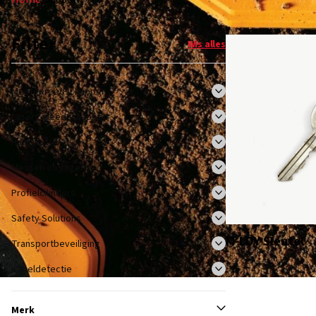
Filter
Wis alles
Meetgereedschappen
Lasergereedschappen
Hangsloten
Messen en zagen
Profielcilinders
Safety Solutions
M-LOY Sleutel
Transportbeveiliging
Kabeldetectie
Merk