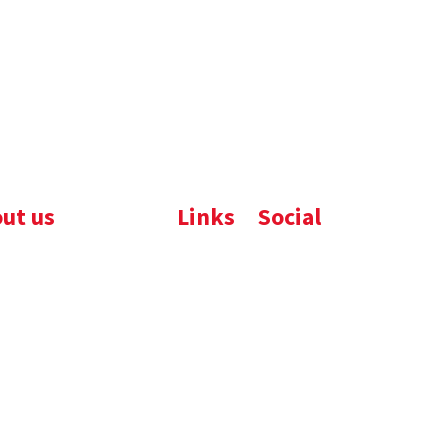
ut us
Links
Social
ijfsbrochure
Komelon
LinkedIn
uws
Nedo
nloads
atures
emene voorwaarden