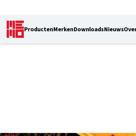
Producten
Merken
Downloads
Nieuws
Over
J3030N
Home
/
J3030N