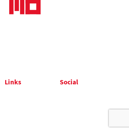
Nieuws
Downloads
Vacatures
Algemene
Maaskade 20, 5347 KD
voorwaarden
Oss
Tel.
+31 (0)412 632 032
E-mail
info@memo-oss.nl
K.v.K.: 16082740
Links
Social
Komelon
LinkedIn
Nedo